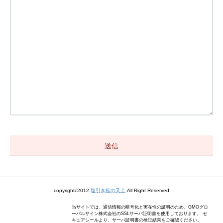
copyrightc2012
塩引き鮭の又上
.All Right Reserved
当サイトでは、通信情報の暗号化と実在性の証明のため、GMOグロ
ーバルサイン株式会社のSSLサーバ証明書を使用しております。 セ
キュアシールより、サーバ証明書の検証結果をご確認ください。