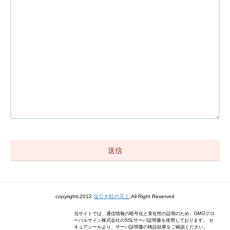
copyrightc2012
塩引き鮭の又上
.All Right Reserved
当サイトでは、通信情報の暗号化と実在性の証明のため、GMOグロ
ーバルサイン株式会社のSSLサーバ証明書を使用しております。 セ
キュアシールより、サーバ証明書の検証結果をご確認ください。