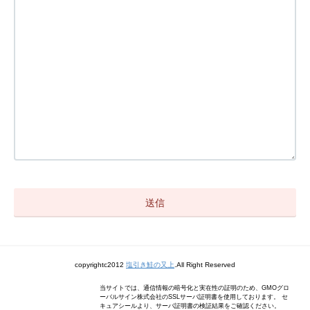
copyrightc2012
塩引き鮭の又上
.All Right Reserved
当サイトでは、通信情報の暗号化と実在性の証明のため、GMOグロ
ーバルサイン株式会社のSSLサーバ証明書を使用しております。 セ
キュアシールより、サーバ証明書の検証結果をご確認ください。