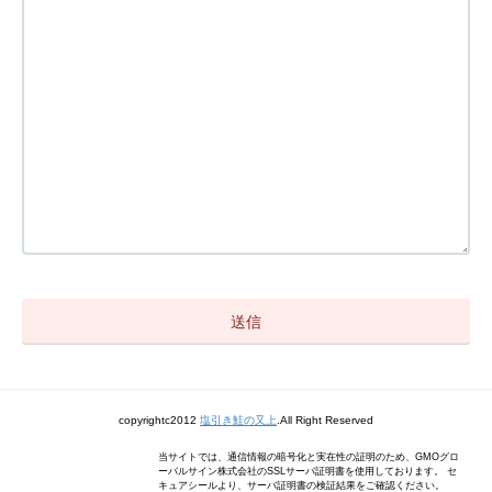
copyrightc2012
塩引き鮭の又上
.All Right Reserved
当サイトでは、通信情報の暗号化と実在性の証明のため、GMOグロ
ーバルサイン株式会社のSSLサーバ証明書を使用しております。 セ
キュアシールより、サーバ証明書の検証結果をご確認ください。