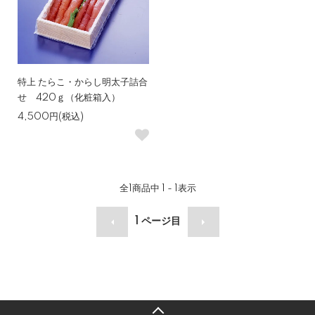
特上 たらこ・からし明太子詰合
せ 420ｇ（化粧箱入）
4,500円(税込)
全
1
商品中
1 - 1
表示
1
ページ目