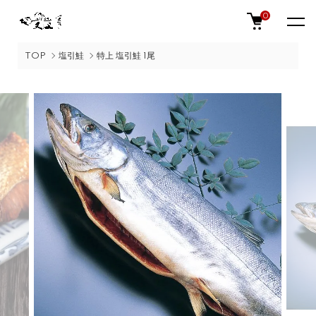
0
TOP
塩引鮭
特上 塩引鮭 1尾