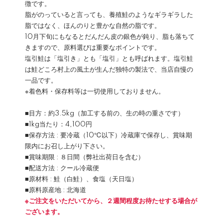
徴です。
脂がのっていると言っても、養殖鮭のようなギラギラした
脂ではなく、ほんのりと豊かな自然の脂です。
10月下旬にもなるとだんだん皮の銀色が鈍り、脂も落ちて
きますので、原料選びは重要なポイントです。
塩引鮭は「塩引き」とも「塩引」とも呼ばれます。塩引鮭
は鮭どころ村上の風土が生んだ独特の製法で、当店自慢の
一品です。
※着色料・保存料等は一切使用しておりません。
■目方：約3.5kg（加工する前の、生の時の重さです）
■1kg当たり：4,100円
■保存方法 : 要冷蔵（10℃以下）冷蔵庫で保存し、賞味期
限内にお召し上がり下さい。
■賞味期限 : ８日間（弊社出荷日を含む）
■配送方法 : クール冷蔵便
■原材料 : 鮭（白鮭）、食塩（天日塩）
■原料原産地 : 北海道
※ご注文をいただいてから、２週間程度お待たせする場合が
ございます。