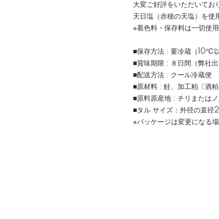
大変ご好評をいただいてお
天日塩（赤穂の天塩）を使
※着色料・保存料は一切使
■保存方法 : 要冷蔵（1
■賞味期限 : ８日間（弊社
■配送方法 : クール冷蔵便
■原材料 : 鮭、加工粕〔
■原料原産地 : チリまたは
■タル サイズ：外径の直径24
※パッケージは変更になる