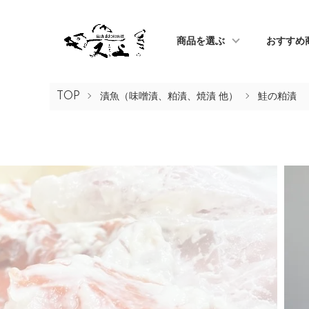
商品を選ぶ
おすすめ
TOP
漬魚（味噌漬、粕漬、焼漬 他）
鮭の粕漬