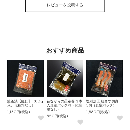
レビューを投稿する
おすすめ商品
鮭茶漬【紅鮭】（80g
昔ながらの昆布巻 ３本
塩引加工 紅ます切身
入、化粧箱なし）
入真空パック×1（化粧
3切（真空パック）
箱なし）
1,180円(税込)
1,880円(税込)
850円(税込)