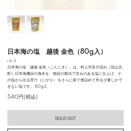
日本海の塩 越後 金色（80g入）
i-k-2
日本海の塩「越後 金色（こんじき）」は、村上市笹川流れ（旧山北
町）日本海磯浜の海水を、独自の製法で甘みのある塩に仕上げ、そ
の塩から出る苦汁（にがり） をさらに薪で煮詰めて作る少量しかで
きない塩です。 80g入
540円(税込)
SOLD OUT