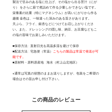
製法で甘みのある塩に仕上げ、その塩から出る苦汁（にが
り） をさらに薪で煮詰めて作る少量しかできない塩です。
栄養素の比重（特にマグネシウム）が高いにがりから作る
越後 金色は、一味違った深みのある旨さがあります。
天ぷら、フライ、銀杏などにつけてお召し上がりくださ
い。また、ドレッシングの隠し味、納豆、お豆腐などもこ
の塩の旨味でお楽しみいただけます。
■保存方法 : 直射日光を高温多湿を避けて保存
■配送方法 : 宅急便（常温）
こちらの製品は常温で発送が可
能です。
■原材料・原料原産地 : 海水（村上山北地区）
※通常は写真の状態のままお送りしますが、包装をご希望の
場合はその旨お申し付け下さい。
この商品のレビュー