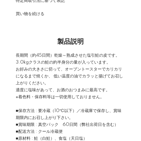
特定商取引法に基づく表記
買い物を続ける
製品説明
長期間（約45日間）乾燥～熟成させた塩引鮭の皮です。
3.0kgクラスの鮭の約半身分の量が入っています。
お好みの大きさに切って、オーブントースターでカリカリ
になるまで焼くか、 低い温度の油でカラッと揚げてお召し
上がりください。
適度に塩味があって、お酒のおつまみに最高です。
※着色料・保存料等は一切使用しておりません。
■保存方法 : 要冷蔵（10℃以下）／冷蔵庫で保存し、賞味
期限内にお召し上がり下さい。
■賞味期限 : 真空パック 60日間（弊社出荷日を含む）
■配送方法 : クール冷蔵便
■原材料 : 鮭（白鮭）、食塩（天日塩）