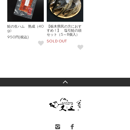
鮭の生ハム 熟成（40
【栃木県民の方におす
g）
すめ！】 塩引鮭の頭
セット（5～8個入）
950円(税込)
SOLD OUT