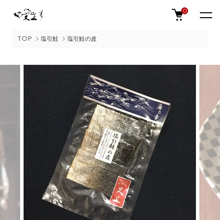
0
TOP
塩引鮭
塩引鮭の皮