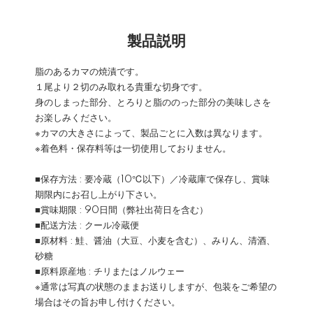
製品説明
脂のあるカマの焼漬です。
１尾より２切のみ取れる貴重な切身です。
身のしまった部分、とろりと脂ののった部分の美味しさを
お楽しみください。
※カマの大きさによって、製品ごとに入数は異なります。
※着色料・保存料等は一切使用しておりません。
■保存方法 : 要冷蔵（10℃以下）／冷蔵庫で保存し、賞味
期限内にお召し上がり下さい。
■賞味期限 : 90日間（弊社出荷日を含む）
■配送方法 : クール冷蔵便
■原材料 : 鮭、醤油（大豆、小麦を含む）、みりん、清酒、
砂糖
■原料原産地 : チリまたはノルウェー
※通常は写真の状態のままお送りしますが、包装をご希望の
場合はその旨お申し付けください。