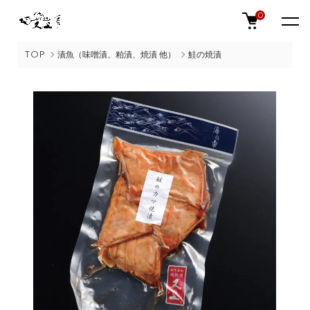
0
TOP
漬魚（味噌漬、粕漬、焼漬 他）
鮭の焼漬