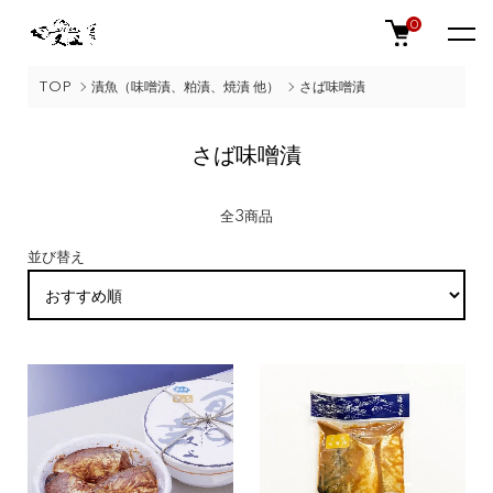
0
TOP
漬魚（味噌漬、粕漬、焼漬 他）
さば味噌漬
さば味噌漬
全3商品
並び替え