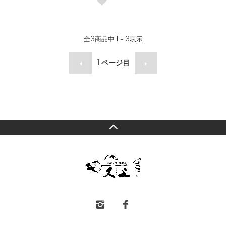
全
3
商品中
1 - 3
表示
1
ページ目