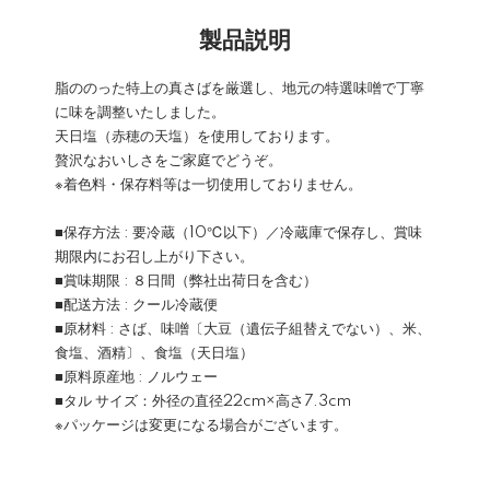
製品説明
脂ののった特上の真さばを厳選し、地元の特選味噌で丁寧
に味を調整いたしました。
天日塩（赤穂の天塩）を使用しております。
贅沢なおいしさをご家庭でどうぞ。
※着色料・保存料等は一切使用しておりません。
■保存方法 : 要冷蔵（10℃以下）／冷蔵庫で保存し、賞味
期限内にお召し上がり下さい。
■賞味期限 : ８日間（弊社出荷日を含む）
■配送方法 : クール冷蔵便
■原材料 : さば、味噌〔大豆（遺伝子組替えでない）、米、
食塩、酒精〕、食塩（天日塩）
■原料原産地 : ノルウェー
■タル サイズ：外径の直径22cm×高さ7.3cm
※パッケージは変更になる場合がございます。