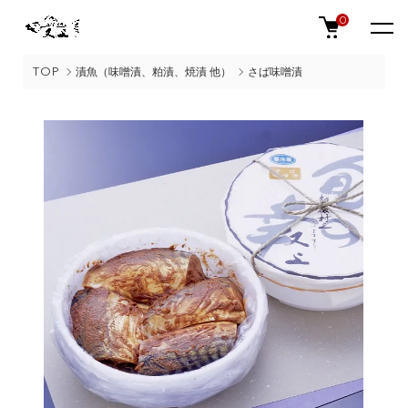
0
TOP
漬魚（味噌漬、粕漬、焼漬 他）
さば味噌漬