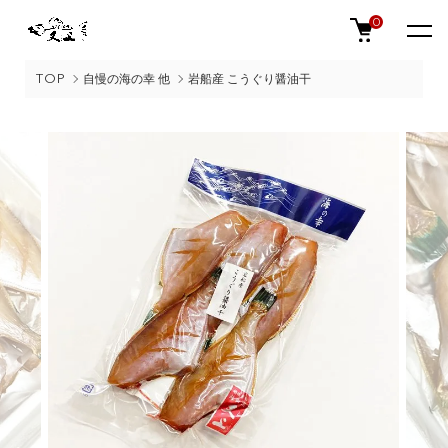
0
TOP
自慢の海の幸 他
岩船産 こうぐり醤油干