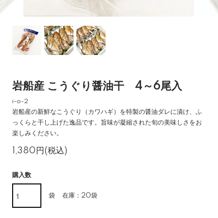
岩船産 こうぐり醤油干 4～6尾入
i-o-2
岩船産の新鮮なこうぐり（カワハギ）を特製の醤油ダレに漬け、ふ
っくらと干し上げた逸品です。旨味が凝縮された旬の美味しさをお
楽しみください。
1,380円(税込)
購入数
袋
在庫：20袋